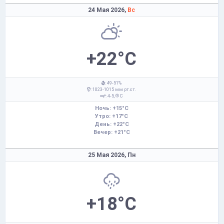
24 Мая 2026,
Вс
+22°C
: 49-51%
: 1023-1015 мм рт.ст.
: 4-5,
С
Ночь: +15°C
Утро: +17°C
День: +22°C
Вечер: +21°C
25 Мая 2026,
Пн
+18°C