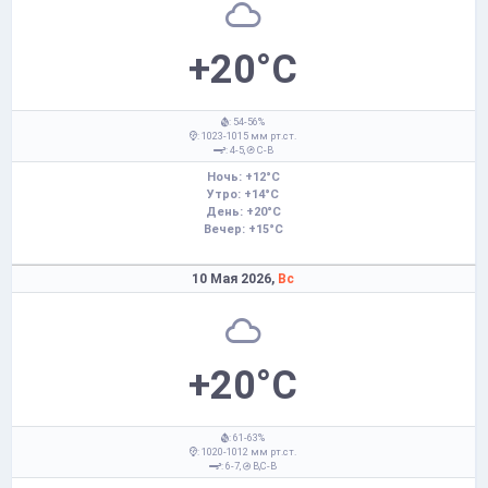
+20°C
: 54-56%
: 1023-1015 мм рт.ст.
: 4-5,
С-В
Ночь: +12°C
Утро: +14°C
День: +20°C
Вечер: +15°C
10 Мая 2026,
Вс
+20°C
: 61-63%
: 1020-1012 мм рт.ст.
: 6-7,
В,С-В