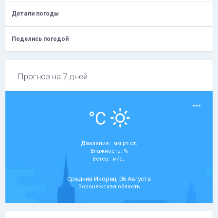
Детали погоды
Поделись погодой
Прогноз на 7 дней
°C
Давление: мм рт.ст.
Влажность: %
Ветер: м/с,
Средний Икорец, 06 Августа
Воронежская область