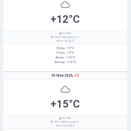
+12°C
: 67-69%
: 1012-1004 мм рт.ст.
: 6-7,
З,С-З
Ночь: +7°C
Утро: +7°C
День: +12°C
Вечер: +12°C
30 Мая 2026,
Сб
+15°C
: 51-53%
: 1011-1003 мм рт.ст.
: 4-5,
З,Ю-З