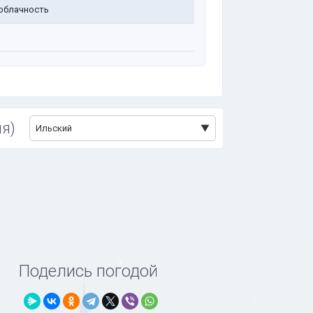
облачность
я)
Ильский
Поделись погодой