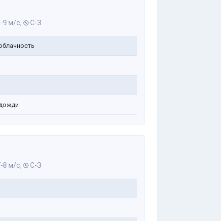
-9 м/с,
С-З
облачность
дожди
-8 м/с,
С-З