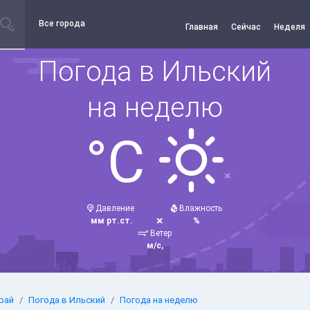
Все города
Главная
Сейчас
Неделя
Погода в Ильский
на неделю
°C
Давление
Влажность
мм рт.ст.
%
Ветер
м/с,
рай
Погода в Ильский
Погода на неделю