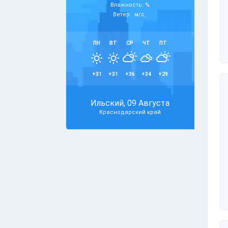
Влажность: %
Ветер: м/с,
ПН
ВТ
СР
ЧТ
ПТ
+31
+31
+36
+34
+29
Ильский, 09 Августа
Краснодарский край