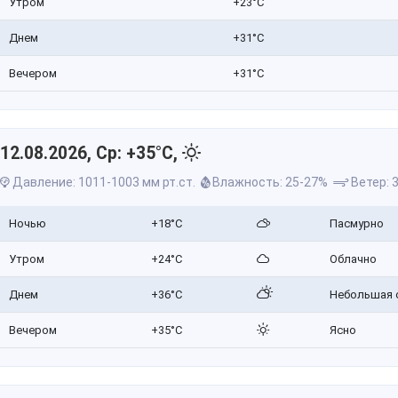
Утром
+23°C
Днем
+31°C
Вечером
+31°C
12.08.2026, Ср: +35°C,
Давление: 1011-1003 мм рт.ст.
Влажность: 25-27%
Ветер: 3
Ночью
+18°C
Пасмурно
Утром
+24°C
Облачно
Днем
+36°C
Небольшая 
Вечером
+35°C
Ясно