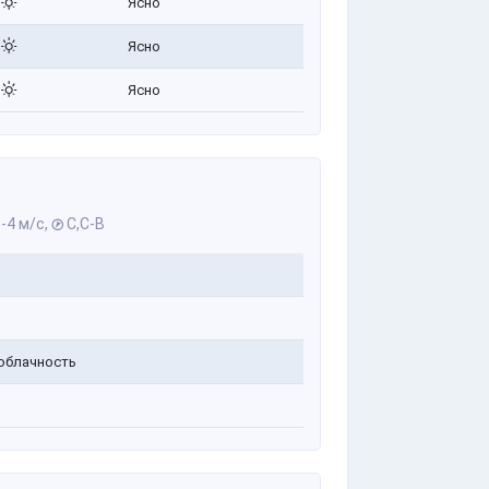
Ясно
Ясно
Ясно
-4 м/с,
С,С-В
облачность