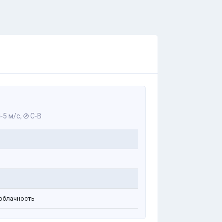
-5 м/с,
С-В
облачность