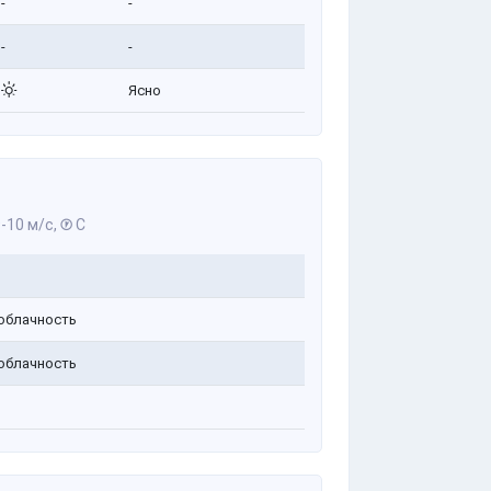
-
-
-
-
Ясно
-10 м/с,
С
облачность
облачность