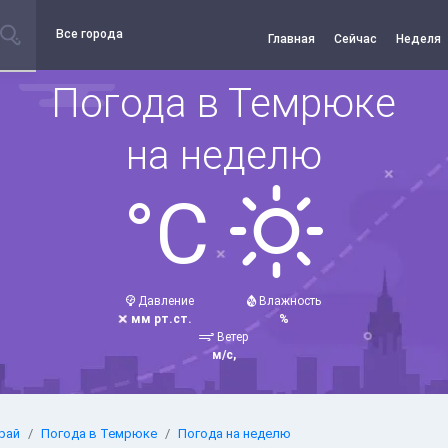
Все города
Главная
Сейчас
Неделя
Погода в Темрюке
на неделю
°C
Давление
Влажность
мм рт.ст.
%
Ветер
м/с,
рай
Погода в Темрюке
Погода на неделю