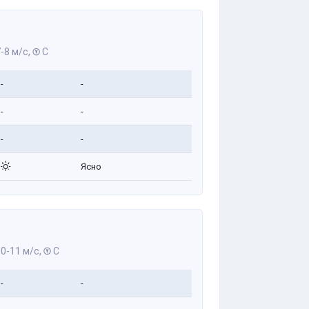
-8 м/с,
С
-
-
-
-
-
-
Ясно
0-11 м/с,
С
-
-