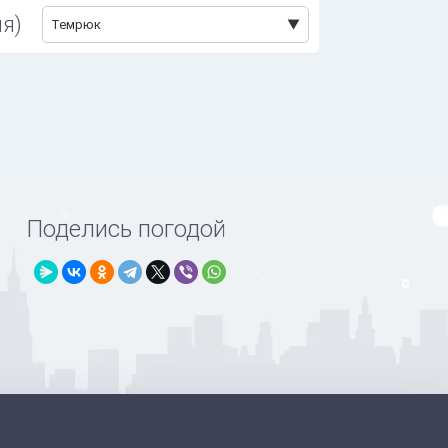
я)
Темрюк
Поделись погодой