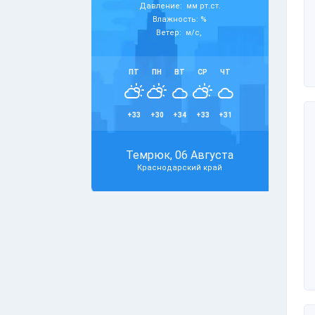
Давление: мм рт.ст.
Влажность: %
Ветер: м/с,
ПТ
ПН
ВТ
СР
ЧТ
+33
+30
+34
+33
+31
Темрюк, 06 Августа
Краснодарский край