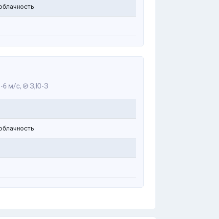
облачность
-6 м/с,
З,Ю-З
облачность