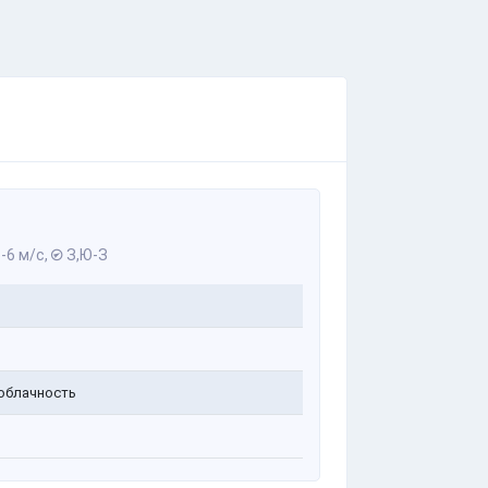
-6 м/с,
З,Ю-З
облачность