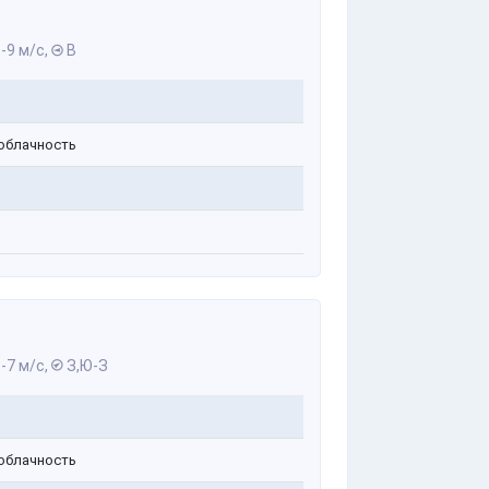
-9 м/с,
В
облачность
-7 м/с,
З,Ю-З
облачность