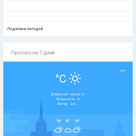
Поделись погодой
Прогноз на 7 дней
°C
Давление: мм рт.ст.
Влажность: %
Ветер: м/с,
ПН
ВТ
СР