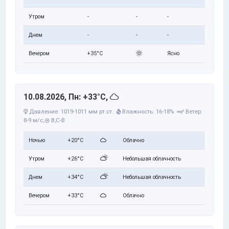
Утром
-
-
-
Днем
-
-
-
Вечером
+35°C
Ясно
10.08.2026, Пн: +33°C,
Давление: 1019-1011 мм рт.ст.
Влажность: 16-18%
Ветер:
8-9 м/с,
В,С-В
Ночью
+20°C
Облачно
Утром
+26°C
Небольшая облачность
Днем
+34°C
Небольшая облачность
Вечером
+33°C
Облачно