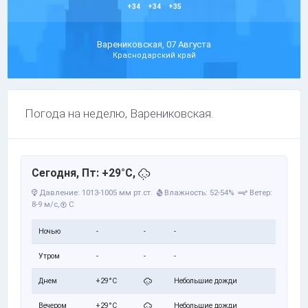
+34
+34
+35
Варениковская, 07 Августа
Краснодарский край
Погода на неделю, Варениковская.
Сегодня, Пт: +29°C,
Давление: 1013-1005 мм рт.ст.
Влажность: 52-54%
Ветер:
8-9 м/с,
С
Ночью
-
-
-
Утром
-
-
-
Днем
+29°C
Небольшие дожди
Вечером
+29°C
Небольшие дожди