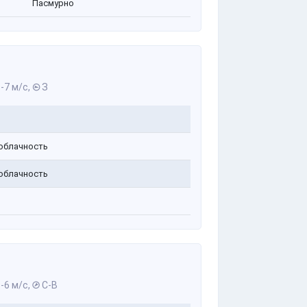
Пасмурно
-7 м/с,
З
облачность
облачность
-6 м/с,
С-В