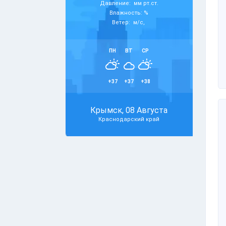
Давление: мм рт.ст.
Влажность: %
Ветер: м/с,
ПН
ВТ
СР
+37
+37
+38
Крымск, 08 Августа
Краснодарский край