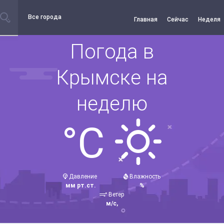
Все города
Главная
Сейчас
Неделя
Погода в
Крымске на
неделю
°C
Давление
Влажность
мм рт.ст.
%
Ветер
м/с,