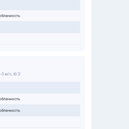
облачность
-5 м/с,
З
облачность
облачность