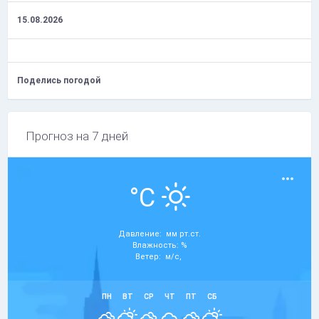
15.08.2026
Поделись погодой
Прогноз на 7 дней
°C
Давление: мм рт.ст.
Влажность: %
Ветер: м/с,
ПН
ВТ
СР
ЧТ
ПТ
СБ