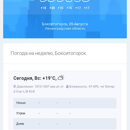
+18
+20
+15
+15
+17
+17
Бокситогорск, 09 Августа
Ленинградская область
Погода на неделю, Бокситогорск.
Сегодня, Вс: +19°C,
Давление: 1015-1007 мм рт.ст.
Влажность: 47-49%
Ветер:
2-3 м/с,
Ю-В
Ночью
-
-
-
Утром
-
-
-
Днем
-
-
-