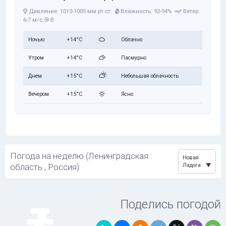
Давление: 1013-1005 мм рт.ст.
Влажность: 92-94%
Ветер:
6-7 м/с,
В
Ночью
+14°C
Облачно
Утром
+14°C
Пасмурно
Днем
+15°C
Небольшая облачность
Вечером
+15°C
Ясно
Погода на неделю (Ленинградская
Новая
область , Россия)
Ладога
Поделись погодой