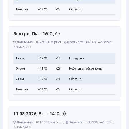
Вечером
+18°C
Облачно
Завтра, Пн: +16°C,
Давление: 1007-999 мм рт.ст.
Влажность: 84-86%
Ветер:
7-8 м/с,
З
Ночью
+14°C
Пасмурно
Утром
+15°C
Небольшая облачность
Днем
+17°C
Облачно
Вечером
+16°C
Облачно
11.08.2026, Вт: +14°C,
Давление: 1011-1003 мм рт.ст.
Влажность: 88-90%
Ветер:
7-8 м/с,
С