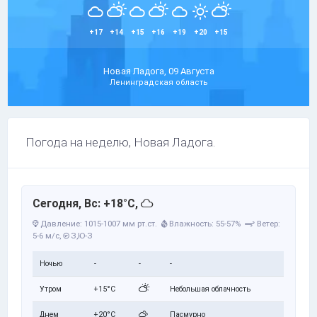
+17
+14
+15
+16
+19
+20
+15
Новая Ладога, 09 Августа
Ленинградская область
Погода на неделю, Новая Ладога.
Сегодня, Вс: +18°C,
Давление: 1015-1007 мм рт.ст.
Влажность: 55-57%
Ветер:
5-6 м/с,
З,Ю-З
Ночью
-
-
-
Утром
+15°C
Небольшая облачность
Днем
+20°C
Пасмурно