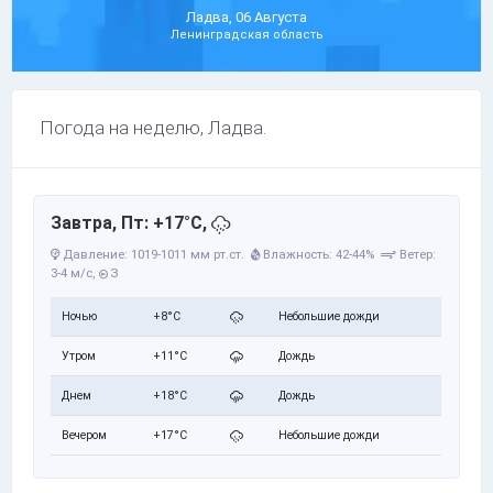
Ладва, 06 Августа
Ленинградская область
Погода на неделю, Ладва.
Завтра, Пт: +17°C,
Давление: 1019-1011 мм рт.ст.
Влажность: 42-44%
Ветер:
3-4 м/с,
З
Ночью
+8°C
Небольшие дожди
Утром
+11°C
Дождь
Днем
+18°C
Дождь
Вечером
+17°C
Небольшие дожди