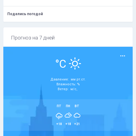
Поделись погодой
Прогноз на 7 дней
°C
Давление: мм рт.ст.
Влажность: %
Ветер: м/с,
ПТ
ПН
ВТ
+18
+18
+21