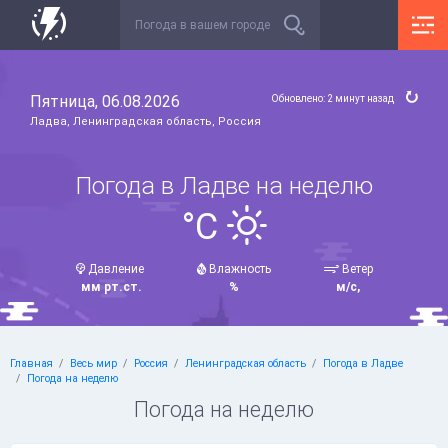
Пятница, 06.08.2026
Обновлено: 2 минут назад
Ладва, Ленинградская область, Россия
Погода в Ладве на неделю
°C
Давление
Влажность
Ветер
мм рт.ст.
%
м/с,
Главная
Весь мир
Россия
Ленинградская область
Погода в Ладве
Погода на неделю
Погода на неделю