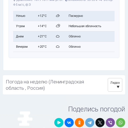
4-5 м/с,
З
Ночью
+12°C
Пасмурно
Утром
+14°C
Небольшая облачность
Днем
+21°C
Облачно
Вечером
+20°C
Облачно
Погода на неделю (Ленинградская
Ладва
область , Россия)
Поделись погодой