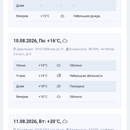
Днем
-
-
-
Вечером
+15°C
Небольшие дожди
10.08.2026, Пн: +16°C,
Давление: 1012-1004 мм рт.ст.
Влажность: 88-90%
Ветер:
5-6 м/с,
З
Ночью
+14°C
Облачно
Утром
+14°C
Небольшая облачность
Днем
+18°C
Пасмурно
Вечером
+16°C
Облачно
11.08.2026, Вт: +20°C,
Давление: 1019-1011 мм рт.ст.
Влажность: 53-55%
Ветер: