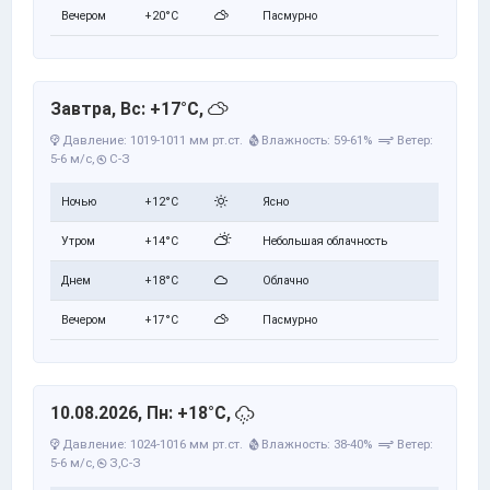
Вечером
+20°C
Пасмурно
Завтра, Вс: +17°C,
Давление: 1019-1011 мм рт.ст.
Влажность: 59-61%
Ветер:
5-6 м/с,
С-З
Ночью
+12°C
Ясно
Утром
+14°C
Небольшая облачность
Днем
+18°C
Облачно
Вечером
+17°C
Пасмурно
10.08.2026, Пн: +18°C,
Давление: 1024-1016 мм рт.ст.
Влажность: 38-40%
Ветер:
5-6 м/с,
З,С-З