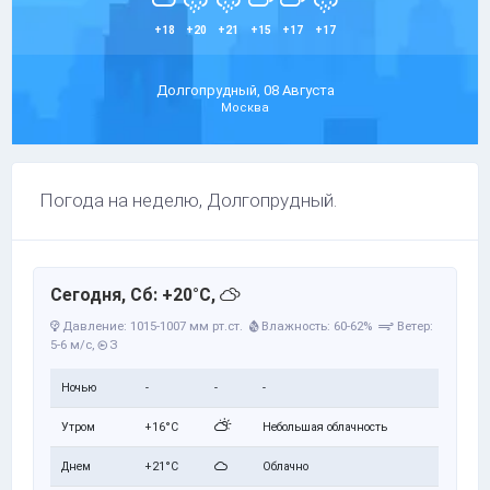
+18
+20
+21
+15
+17
+17
Долгопрудный, 08 Августа
Москва
Погода на неделю, Долгопрудный.
Сегодня, Сб: +20°C,
Давление: 1015-1007 мм рт.ст.
Влажность: 60-62%
Ветер:
5-6 м/с,
З
Ночью
-
-
-
Утром
+16°C
Небольшая облачность
Днем
+21°C
Облачно