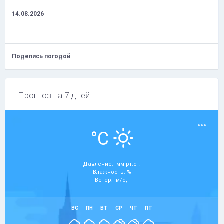
14.08.2026
Поделись погодой
Прогноз на 7 дней
°C
Давление: мм рт.ст.
Влажность: %
Ветер: м/с,
ВС
ПН
ВТ
СР
ЧТ
ПТ