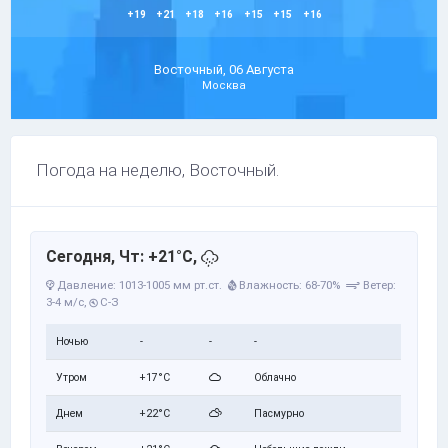
+19
+21
+18
+16
+15
+15
+16
Восточный, 06 Августа
Москва
Погода на неделю, Восточный.
Сегодня, Чт: +21°C,
Давление: 1013-1005 мм рт.ст.
Влажность: 68-70%
Ветер:
3-4 м/с,
С-З
Ночью
-
-
-
Утром
+17°C
Облачно
Днем
+22°C
Пасмурно