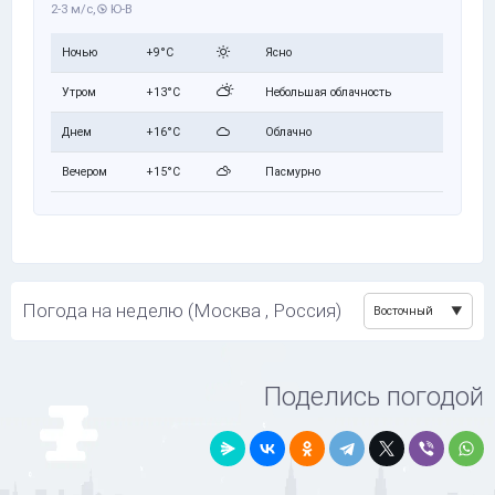
2-3 м/с,
Ю-В
Ночью
+9°C
Ясно
Утром
+13°C
Небольшая облачность
Днем
+16°C
Облачно
Вечером
+15°C
Пасмурно
Погода на неделю (Москва , Россия)
Восточный
Поделись погодой