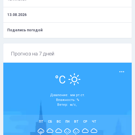
13.08.2026
Поделись погодой
Прогноз на 7 дней
°C
Давление: мм рт.ст.
Влажность: %
Ветер: м/с,
ПТ
СБ
ВС
ПН
ВТ
СР
ЧТ