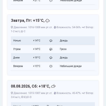
Вечером
+21°C
Небольшие дожди
Завтра, Пт: +15°C,
Давление: 1016-1008 мм рт.ст.
Влажность: 54-56%
Ветер:
1-2 м/с,
С
Ночью
+14°C
Дождь
Утром
+14°C
Гроза
Днем
+19°C
Дождь
Вечером
+15°C
Небольшие дожди
08.08.2026, Сб: +18°C,
Давление: 1015-1007 мм рт.ст.
Влажность: 45-47%
Ветер:
3-4 м/с,
Ю,Ю-З