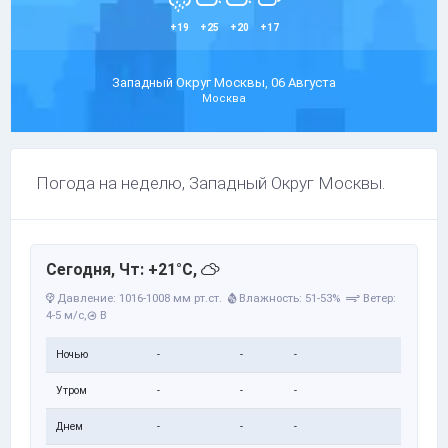
+19
+25
+20
+17
Западный Округ Москвы, 06 Августа
Москва
Погода на неделю, Западный Округ Москвы.
Сегодня, Чт: +21°C,
Давление: 1016-1008 мм рт.ст.
Влажность: 51-53%
Ветер:
4-5 м/с,
В
Ночью
-
-
-
Утром
-
-
-
Днем
-
-
-