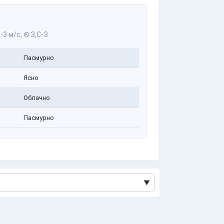
-3 м/с,
З,С-З
Пасмурно
Ясно
Облачно
Пасмурно