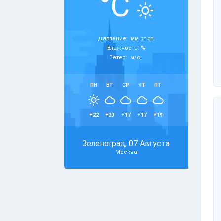
°C
Давление: мм рт.ст.
Влажность: %
Ветер: м/с,
ПН
ВТ
СР
ЧТ
ПТ
+22
+20
+17
+17
+19
Зеленоград, 07 Августа
Москва