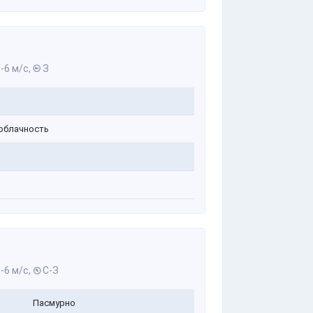
-6 м/с,
З
облачность
-6 м/с,
С-З
Пасмурно