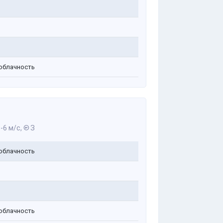
облачность
-6 м/с,
З
облачность
облачность