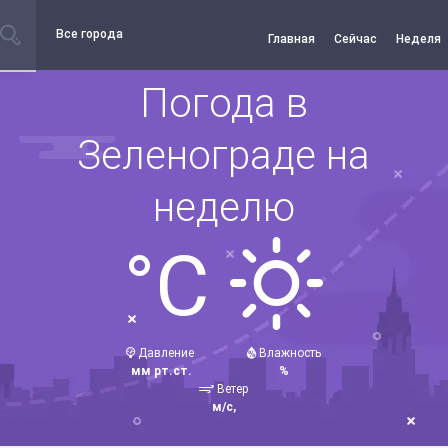
Все города
Главная
Сейчас
Неделя
Погода в
Зеленограде на
неделю
°C
Давление
Влажность
мм рт.ст.
%
Ветер
м/с,