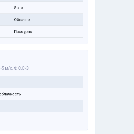
Ясно
Облачно
Пасмурно
-5 м/с,
С,С-З
облачность