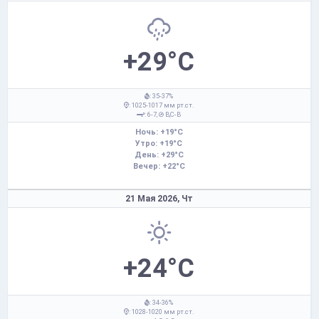
+29°C
: 35-37%
: 1025-1017 мм рт.ст.
: 6-7,
В,С-В
Ночь: +19°C
Утро: +19°C
День: +29°C
Вечер: +22°C
21 Мая 2026,
Чт
+24°C
: 34-36%
: 1028-1020 мм рт.ст.