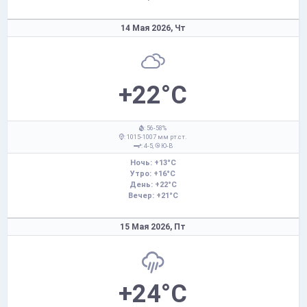
14 Мая 2026,
Чт
+22°C
: 56-58%
: 1015-1007 мм рт.ст.
: 4-5,
Ю-В
Ночь: +13°C
Утро: +16°C
День: +22°C
Вечер: +21°C
15 Мая 2026,
Пт
+24°C