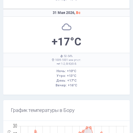
31 Мая 2026,
Вс
+17°C
: 52-54%
: 1009-1001 мм рт.ст.
: 1-2,
Ю,Ю-В
Ночь: +10°C
Утро: +13°C
День: +17°C
Вечер: +16°C
График температуры в Бору