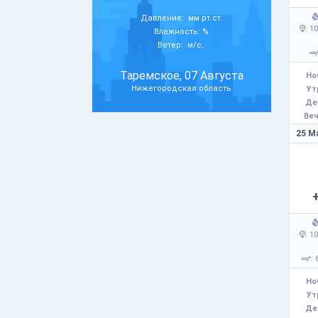
Давление: мм рт.ст.
: 1
Влажность: %
Ветер: м/с,
Таремское, 07 Августа
Но
Нижегородская область
Ут
Де
Веч
25 М
: 1
: 
Но
Ут
Де