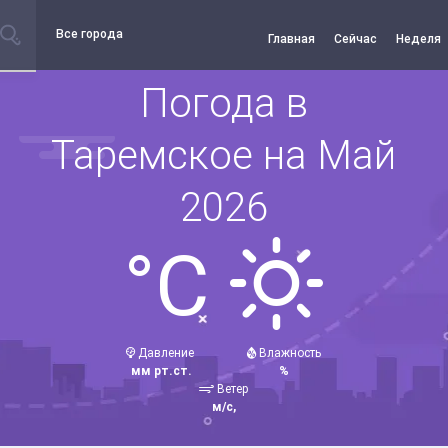
Все города
Главная
Сейчас
Неделя
Погода в
Таремское на Май
2026
°C
Давление
Влажность
мм рт.ст.
%
Ветер
м/с,