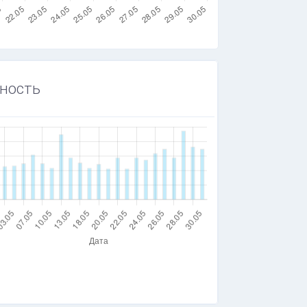
ность