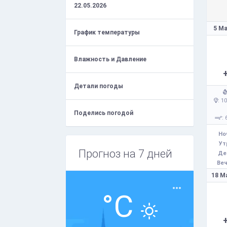
22.05.2026
5 Ма
График температуры
Влажность и Давление
Детали погоды
: 1
Поделись погодой
: 
Но
Ут
Прогноз на 7 дней
Де
Веч
18 М
°C