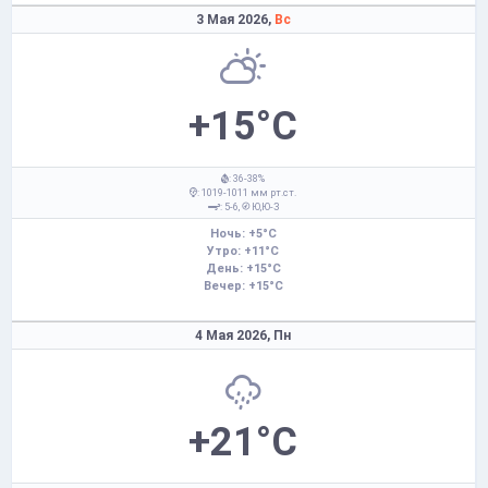
3 Мая 2026,
Вс
+15°C
: 36-38%
: 1019-1011 мм рт.ст.
: 5-6,
Ю,Ю-З
Ночь: +5°C
Утро: +11°C
День: +15°C
Вечер: +15°C
4 Мая 2026,
Пн
+21°C