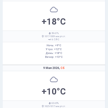
+18°C
: 59-61%
: 1017-1009 мм рт.ст.
: 6-7,
С
Ночь: +9°C
Утро: +12°C
День: +18°C
Вечер: +13°C
9 Мая 2026,
Сб
+10°C
: 63-65%
: 1025-1017 мм рт.ст.