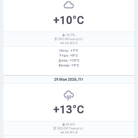
+10°C
: 75-77%
: 1001-993 мм рт.ст.
: 5-6,
С-З
Ночь: +7°C
Утро: +8°C
День: +10°C
Вечер: +9°C
29 Мая 2026,
Пт
+13°C
: 39-41%
: 1025-1017 мм рт.ст.
: 5-6,
С-В