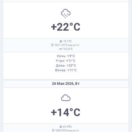
+22°C
: 75-77%
: 1021-1013 мм рт.ст.
: 5-6,
В
Ночь: +9°C
Утро: +11°C
День: +22°C
Вечер: +11°C
26 Мая 2026,
Вт
+14°C
: 62-64%
: 1003-995 мм рт.ст.