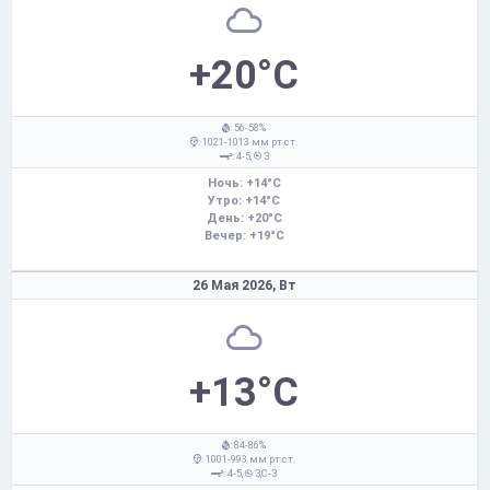
+20°C
: 56-58%
: 1021-1013 мм рт.ст.
: 4-5,
З
Ночь: +14°C
Утро: +14°C
День: +20°C
Вечер: +19°C
26 Мая 2026,
Вт
+13°C
: 84-86%
: 1001-993 мм рт.ст.
: 4-5,
З,С-З