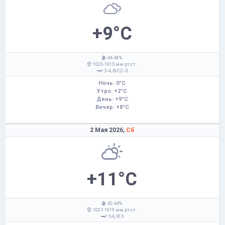
+9°C
: 44-46%
: 1023-1015 мм рт.ст.
: 3-4,
С,С-З
Ночь: 0°C
Утро: +2°C
День: +9°C
Вечер: +8°C
2 Мая 2026,
Сб
+11°C
: 42-44%
: 1027-1019 мм рт.ст.
: 5-6,
З