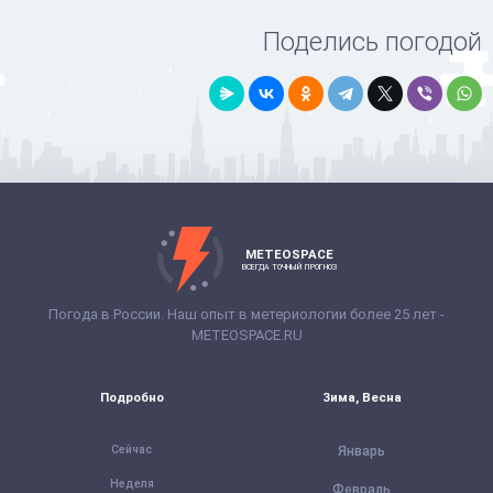
Поделись погодой
METEOSPACE
ВСЕГДА ТОЧНЫЙ ПРОГНОЗ
Погода в России. Наш опыт в метериологии более 25 лет -
METEOSPACE.RU
Подробно
Зима, Весна
Сейчас
Январь
Неделя
Февраль