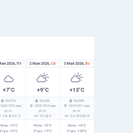
Мая 2026,
Пт
2 Мая 2026,
Сб
3 Мая 2026,
Вс
+7°C
+9°C
+13°C
: 55-57%
: 60-62%
: 56-58%
 1023-1015 мм
: 1023-1015 мм
: 1019-1011 мм
рт.ст.
рт.ст.
рт.ст.
: 3-4,
З,С-З
: 4-5,
З
: 5-6,
Ю,Ю-З
Ночь: +2°C
Ночь: +2°C
Ночь: +6°C
Утро: +3°C
Утро: +7°C
Утро: +10°C