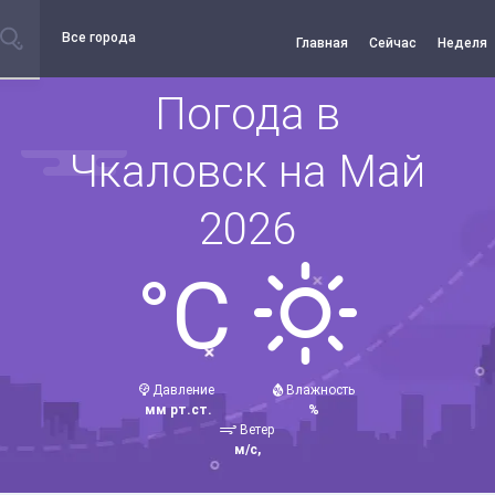
Все города
Главная
Сейчас
Неделя
Погода в
Чкаловск на Май
2026
°C
Давление
Влажность
мм рт.ст.
%
Ветер
м/с,