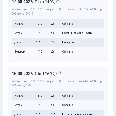
14.08.2026, Пт: +14°C,
Давление: 1009-1001 мм рт.ст.
Влажность: 80-82%
Ветер:
5-6 м/с,
З,С-З
Ночью
+12°C
Облачно
Утром
+13°C
Небольшая облачность
Днем
+16°C
Пасмурно
Вечером
+14°C
Облачно
15.08.2026, Сб: +16°C,
Давление: 1016-1008 мм рт.ст.
Влажность: 42-44%
Ветер:
6-7 м/с,
С-З
Ночью
+11°C
Облачно
Утром
+12°C
Облачно
Днем
+18°C
Небольшая облачность