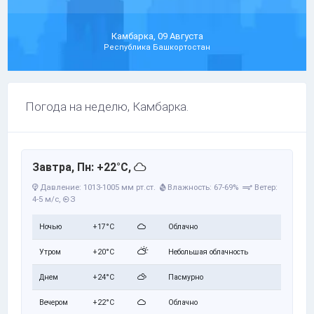
Камбарка, 09 Августа
Республика Башкортостан
Погода на неделю, Камбарка.
Завтра, Пн: +22°C,
Давление: 1013-1005 мм рт.ст.
Влажность: 67-69%
Ветер:
4-5 м/с,
З
Ночью
+17°C
Облачно
Утром
+20°C
Небольшая облачность
Днем
+24°C
Пасмурно
Вечером
+22°C
Облачно