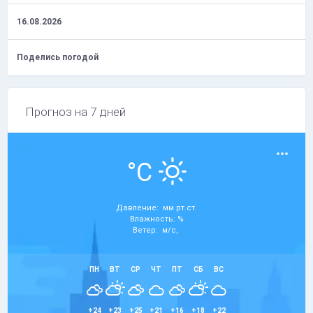
16.08.2026
Поделись погодой
Прогноз на 7 дней
°C
Давление: мм рт.ст.
Влажность: %
Ветер: м/с,
ПН
ВТ
СР
ЧТ
ПТ
СБ
ВС
+24
+23
+25
+21
+16
+18
+22