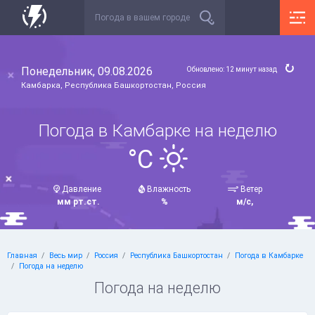
Понедельник, 09.08.2026
Обновлено: 12 минут назад
Камбарка, Республика Башкортостан, Россия
Погода в Камбарке на неделю
°C
Давление
Влажность
Ветер
мм рт.ст.
%
м/с,
Главная
Весь мир
Россия
Республика Башкортостан
Погода в Камбарке
Погода на неделю
Погода на неделю