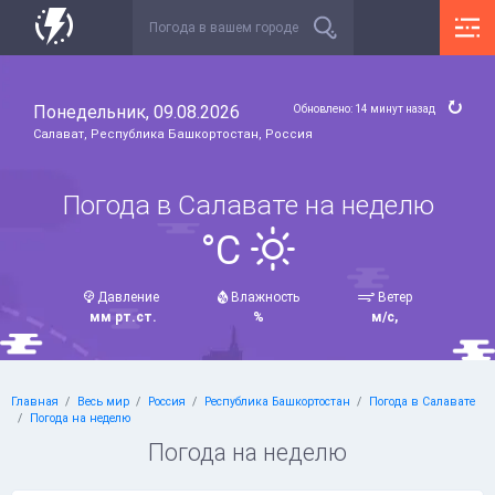
Понедельник, 09.08.2026
Обновлено: 14 минут назад
Салават, Республика Башкортостан, Россия
Погода в Салавате на неделю
°C
Давление
Влажность
Ветер
мм рт.ст.
%
м/с,
Главная
Весь мир
Россия
Республика Башкортостан
Погода в Салавате
Погода на неделю
Погода на неделю