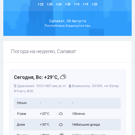
+22
+23
+24
+20
+19
+19
+23
Салават, 09 Августа
Республика Башкортостан
Погода на неделю, Салават.
Сегодня, Вс: +29°C,
Давление: 1015-1007 мм рт.ст.
Влажность: 53-55%
Ветер:
8-9 м/с,
Ю
Ночью
-
-
-
Утром
+25°C
Облачно
Днем
+30°C
Небольшие дожди