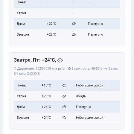
Ночью
-
-
-
Утром
-
-
-
Днем
+22°C
Пасмурно
Вечером
+22°C
Пасмурно
Завтра, Пт: +24°C,
Давление: 1023-1015 мм рт.ст.
Влажность: 48-50%
Ветер:
3-4 м/с,
Ю,Ю-З
Ночью
+15°C
Небольшие дожди
Утром
+20°C
Дождь
Днем
+25°C
Пасмурно
Вечером
+24°C
Небольшие дожди