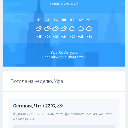
Ветер: 3 м/с, С,С-З
ПТ
СБ
ВС
ПН
ВТ
СР
ЧТ
+25
+28
+29
+24
+24
+25
+16
Уфа, 06 Августа
Республика Башкортостан
Погода на неделю, Уфа.
Сегодня, Чт: +22°C,
Давление: 1021-1013 мм рт.ст.
Влажность: 52-54%
Ветер:
3-4 м/с,
С-З