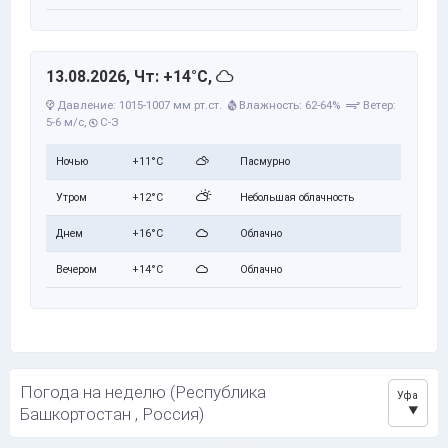
13.08.2026, Чт: +14°C,
Давление: 1015-1007 мм рт.ст.
Влажность: 62-64%
Ветер:
5-6 м/с,
С-З
Ночью
+11°C
Пасмурно
Утром
+12°C
Небольшая облачность
Днем
+16°C
Облачно
Вечером
+14°C
Облачно
Погода на неделю (Республика
Уфа
Башкортостан , Россия)