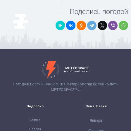
Поделись погодой
METEOSPACE
ВСЕГДА ТОЧНЫЙ ПРОГНОЗ
Погода в России. Наш опыт в метериологии более 25 лет -
METEOSPACE.RU
Подробно
Зима, Весна
Сейчас
Январь
Неделя
Февраль