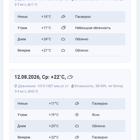
2-3 м/с,
С-З
Ночью
+16°C
Пасмурно
Утром
+17°C
Небольшая облачность
Днем
+24°C
Облачно
Вечером
+21°C
Облачно
12.08.2026, Ср: +22°C,
Давление: 1015-1007 мм рт.ст.
Влажность: 38-40%
Ветер:
3-4 м/с,
Ю-З
Ночью
+17°C
Пасмурно
Утром
+19°C
Ясно
Днем
+25°C
Облачно
Вечером
+22°C
Пасмурно