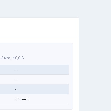
-3 м/с,
С,С-В
-
-
-
Облачно