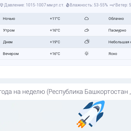
Давление: 1015-1007 мм рт.ст.
Влажность: 53-55%
Ветер: 5
Ночью
+11°C
Облачно
Утром
+16°C
Пасмурно
Днем
+19°C
Небольшая 
Вечером
+16°C
Ясно
года на неделю (Республика Башкортостан ,