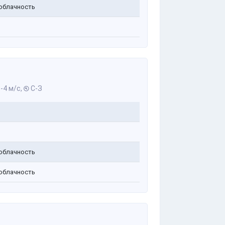
облачность
-4 м/с,
С-З
облачность
облачность