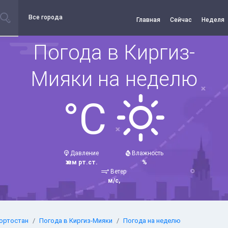
Все города
Главная
Сейчас
Неделя
Погода в Киргиз-
Мияки на неделю
°C
Давление
Влажность
мм рт.ст.
%
Ветер
м/с,
ортостан
Погода в Киргиз-Мияки
Погода на неделю