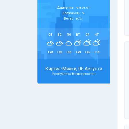
Давление: мм рт.ст.
Влажность: %
Ветер: м/с,
СБ
ВС
ПН
ВТ
СР
ЧТ
+28
+28
+30
+29
+26
+19
Киргиз-Мияки, 06 Августа
Республика Башкортостан