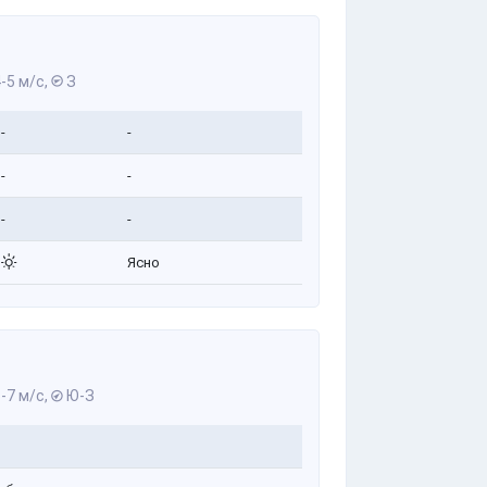
-5 м/с,
З
-
-
-
-
-
-
Ясно
-7 м/с,
Ю-З