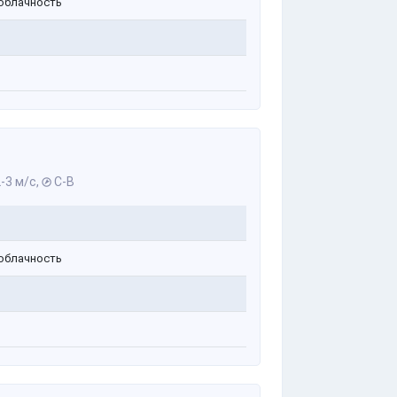
облачность
-3 м/с,
С-В
облачность