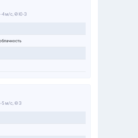
-4 м/с,
Ю-З
облачность
-5 м/с,
З