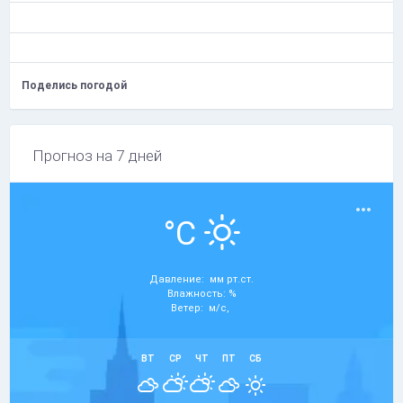
Поделись погодой
Прогноз на 7 дней
°C
Давление: мм рт.ст.
Влажность: %
Ветер: м/с,
ВТ
СР
ЧТ
ПТ
СБ