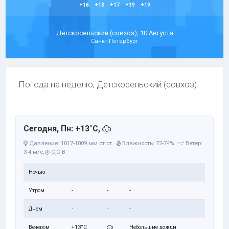
+16
+18
+17
+19
+19
Детскосельский (совхоз), 10 Августа
Санкт-Петербург
Погода на неделю, Детскосельский (совхоз).
Сегодня, Пн: +13°C,
Давление: 1017-1009 мм рт.ст.
Влажность: 72-74%
Ветер:
3-4 м/с,
С,С-В
Ночью
-
-
-
Утром
-
-
-
Днем
-
-
-
Вечером
+13°C
Небольшие дожди