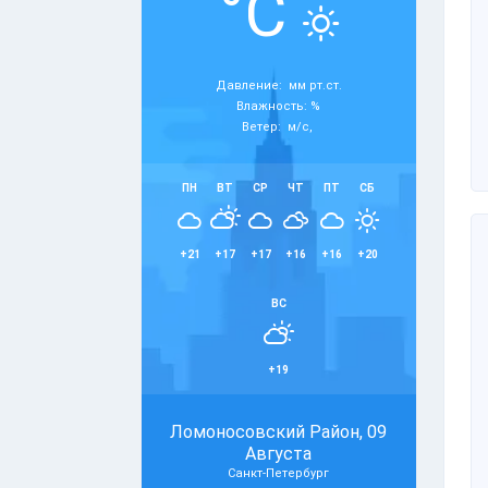
°C
Давление: мм рт.ст.
Влажность: %
Ветер: м/с,
ПН
ВТ
СР
ЧТ
ПТ
СБ
+21
+17
+17
+16
+16
+20
ВС
+19
Ломоносовский Район, 09
Августа
Санкт-Петербург