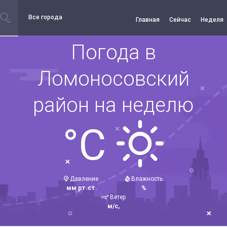
Все города
Главная
Сейчас
Неделя
Погода в
Ломоносовский
район на неделю
°C
Давление
Влажность
мм рт.ст.
%
Ветер
м/с,