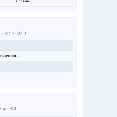
Облачно
-8 м/с,
З,Ю-З
облачность
8 м/с,
З