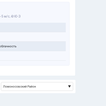
-5 м/с,
Ю-З
облачность
Ломоносовский Район