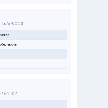
-7 м/с,
С,С-З
дожди
облачность
-4 м/с,
С