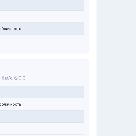
облачность
-6 м/с,
С-З
облачность