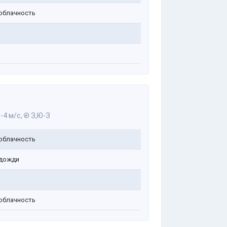
облачность
-4 м/с,
З,Ю-З
облачность
дожди
облачность