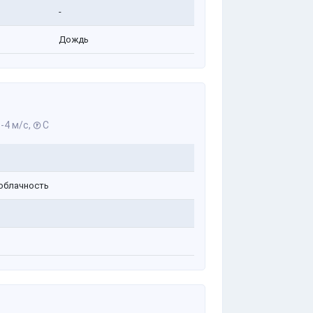
-
Дождь
-4 м/с,
С
облачность