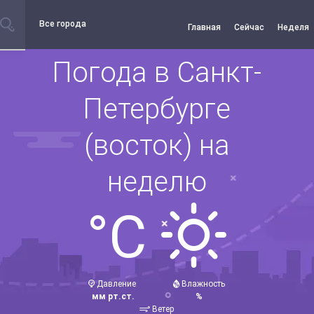
Все города
Главная
Сейчас
Неделя
Погода в Санкт-
Петербурге
(восток) на
неделю
°C
Давление
Влажность
мм рт.ст.
%
Ветер