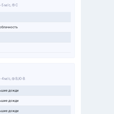
-5 м/с,
С
облачность
-4 м/с,
В,Ю-В
ьшие дожди
ьшие дожди
ьшие дожди