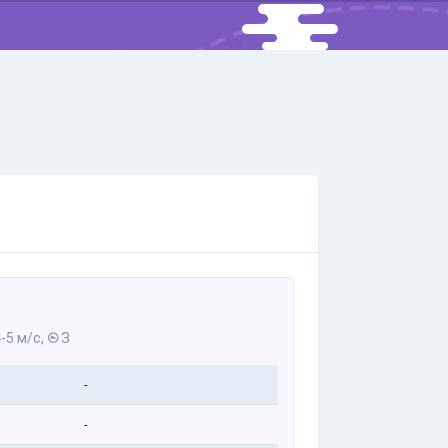
-5 м/с,
З
-
-