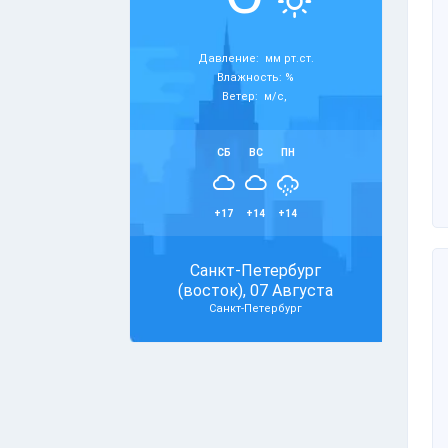
Давление: мм рт.ст.
Влажность: %
Ветер: м/с,
СБ
ВС
ПН
+17
+14
+14
Санкт-Петербург
(восток), 07 Августа
Санкт-Петербург