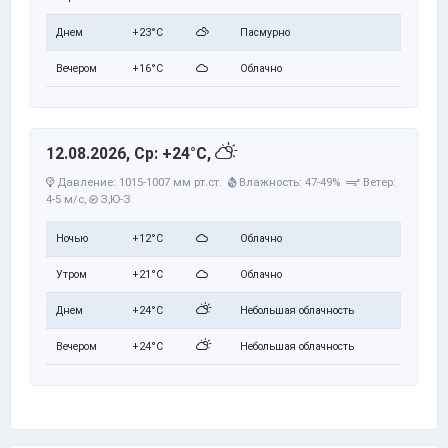
Днем
+23°C
Пасмурно
Вечером
+16°C
Облачно
12.08.2026, Ср: +24°C,
Давление: 1015-1007 мм рт.ст.
Влажность: 47-49%
Ветер:
4-5 м/с,
З,Ю-З
Ночью
+12°C
Облачно
Утром
+21°C
Облачно
Днем
+24°C
Небольшая облачность
Вечером
+24°C
Небольшая облачность