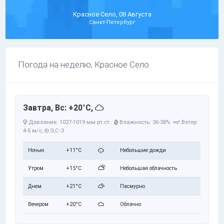
Красное Село, 08 Августа
Санкт-Петербург
Погода на неделю, Красное Село.
Завтра, Вс: +20°C,
Давление: 1027-1019 мм рт.ст.
Влажность: 36-38%
Ветер:
4-5 м/с,
З,С-З
Ночью
+11°C
Небольшие дожди
Утром
+15°C
Небольшая облачность
Днем
+21°C
Пасмурно
Вечером
+20°C
Облачно