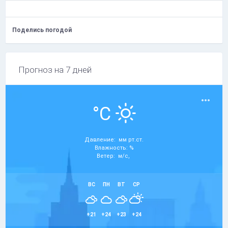
Поделись погодой
Прогноз на 7 дней
°C
Давление: мм рт.ст.
Влажность: %
Ветер: м/с,
ВС
ПН
ВТ
СР
+21
+24
+23
+24