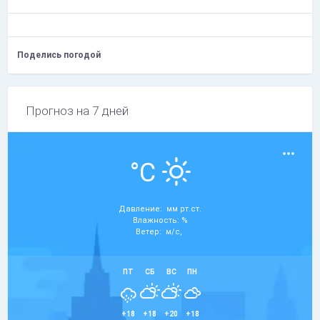
Поделись погодой
Прогноз на 7 дней
°C
Давление: мм рт.ст.
Влажность: %
Ветер: м/с,
ПТ
СБ
ВС
ПН
+18
+18
+20
+18