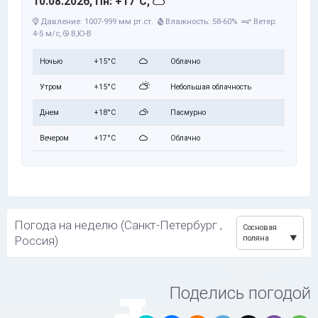
10.08.2026, Пн: +17°C,
Давление: 1007-999 мм рт.ст.
Влажность: 58-60%
Ветер:
4-5 м/с,
В,Ю-В
Ночью
+15°C
Облачно
Утром
+15°C
Небольшая облачность
Днем
+18°C
Пасмурно
Вечером
+17°C
Облачно
Погода на неделю (Санкт-Петербург ,
Сосновая
Россия)
поляна
Поделись погодой