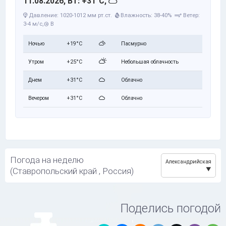
11.08.2026, Вт: +31°C,
Давление: 1020-1012 мм рт.ст.
Влажность: 38-40%
Ветер:
3-4 м/с,
В
Ночью
+19°C
Пасмурно
Утром
+25°C
Небольшая облачность
Днем
+31°C
Облачно
Вечером
+31°C
Облачно
Погода на неделю
Александрийская
(Ставропольский край , Россия)
Поделись погодой