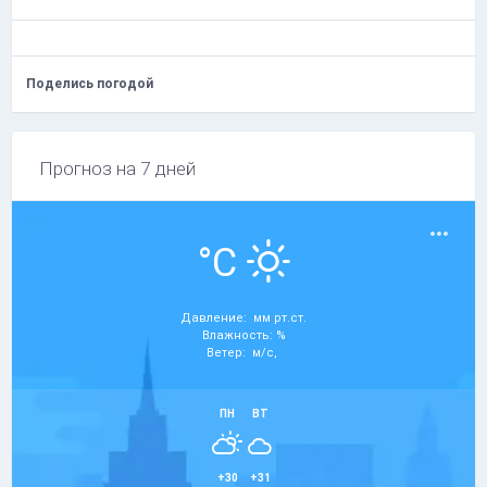
Поделись погодой
Прогноз на 7 дней
°C
Давление: мм рт.ст.
Влажность: %
Ветер: м/с,
ПН
ВТ
+30
+31