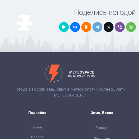
Поделись погодой
METEOSPACE
ВСЕГДА ТОЧНЫЙ ПРОГНОЗ
Погода в России. Наш опыт в метериологии более 25 лет -
METEOSPACE.RU
Подробно
Зима, Весна
Сейчас
Январь
Неделя
Февраль