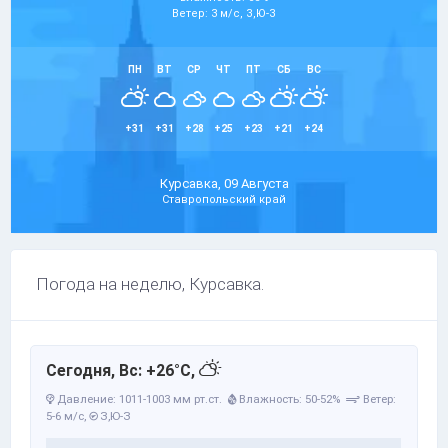
Ветер: 3 м/с, З,Ю-З
ПН
ВТ
СР
ЧТ
ПТ
СБ
ВС
+31
+31
+28
+25
+23
+21
+24
Курсавка, 09 Августа
Ставропольский край
Погода на неделю, Курсавка.
Сегодня, Вс: +26°C,
Давление: 1011-1003 мм рт.ст.
Влажность: 50-52%
Ветер:
5-6 м/с,
З,Ю-З