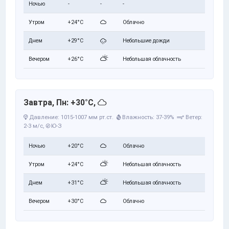
Ночью
-
-
-
Утром
+24°C
Облачно
Днем
+29°C
Небольшие дожди
Вечером
+26°C
Небольшая облачность
Завтра, Пн: +30°C,
Давление: 1015-1007 мм рт.ст.
Влажность: 37-39%
Ветер:
2-3 м/с,
Ю-З
Ночью
+20°C
Облачно
Утром
+24°C
Небольшая облачность
Днем
+31°C
Небольшая облачность
Вечером
+30°C
Облачно