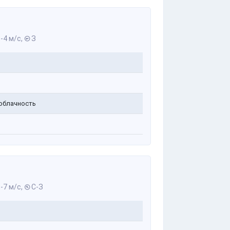
-4 м/с,
З
облачность
-7 м/с,
С-З