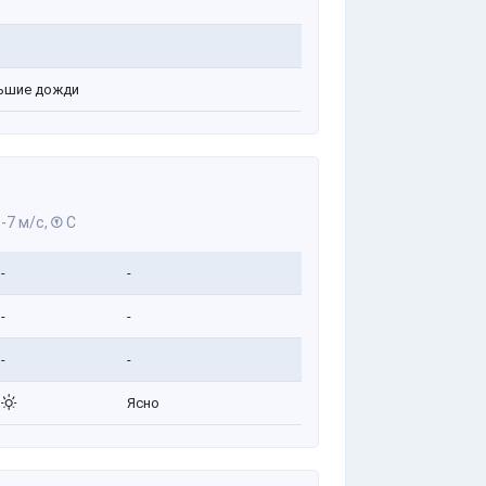
ьшие дожди
-7 м/с,
С
-
-
-
-
-
-
Ясно