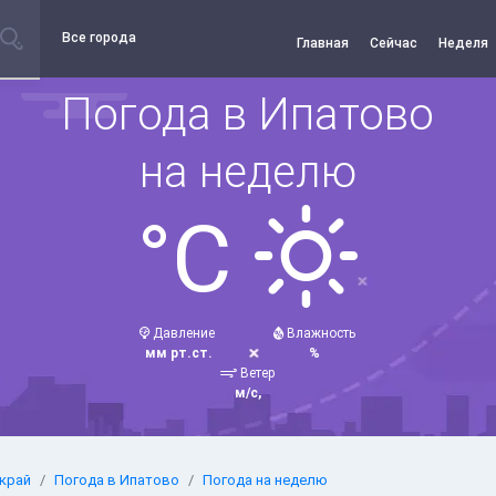
Все города
Главная
Сейчас
Неделя
Погода в Ипатово
на неделю
°C
Давление
Влажность
мм рт.ст.
%
Ветер
м/с,
край
Погода в Ипатово
Погода на неделю