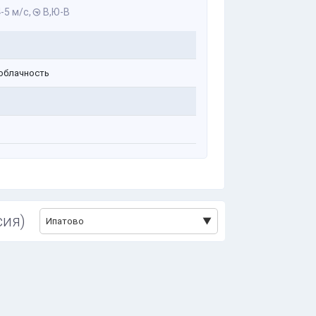
-5 м/с,
В,Ю-В
облачность
сия)
Ипатово