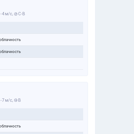
-4 м/с,
С-В
облачность
облачность
-7 м/с,
В
облачность