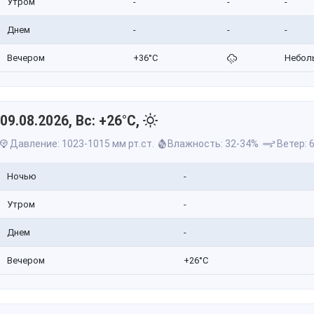
Утром
-
-
-
Днем
-
-
-
Вечером
+36°C
Небол
09.08.2026, Вс: +26°C,
Давление: 1023-1015 мм рт.ст.
Влажность: 32-34%
Ветер: 6
Ночью
-
Утром
-
Днем
-
Вечером
+26°C