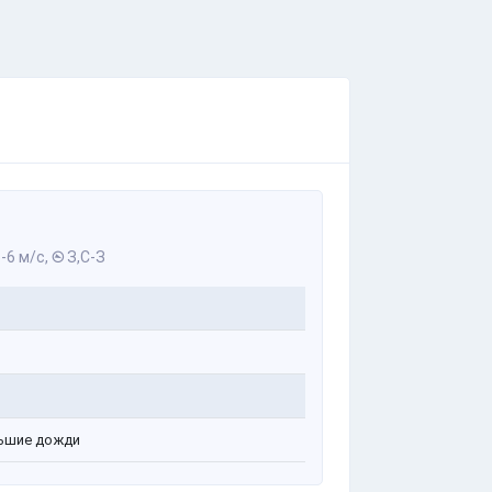
-6 м/с,
З,С-З
ьшие дожди