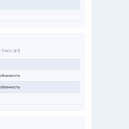
-9 м/с,
В
облачность
облачность