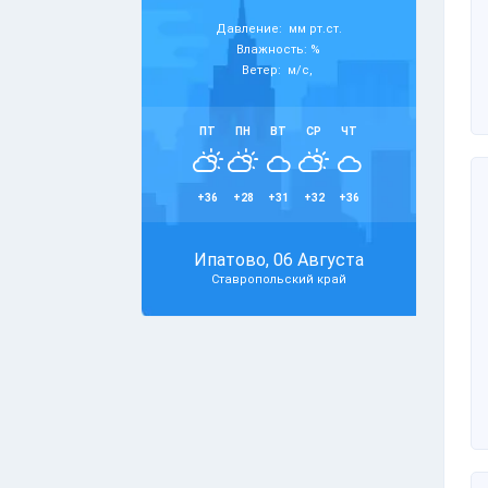
Давление: мм рт.ст.
Влажность: %
Ветер: м/с,
ПТ
ПН
ВТ
СР
ЧТ
+36
+28
+31
+32
+36
Ипатово, 06 Августа
Ставропольский край