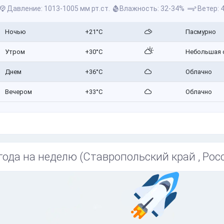
Давление: 1013-1005 мм рт.ст.
Влажность: 32-34%
Ветер: 4
Ночью
+21°C
Пасмурно
Утром
+30°C
Небольшая 
Днем
+36°C
Облачно
Вечером
+33°C
Облачно
года на неделю (Ставропольский край , Рос