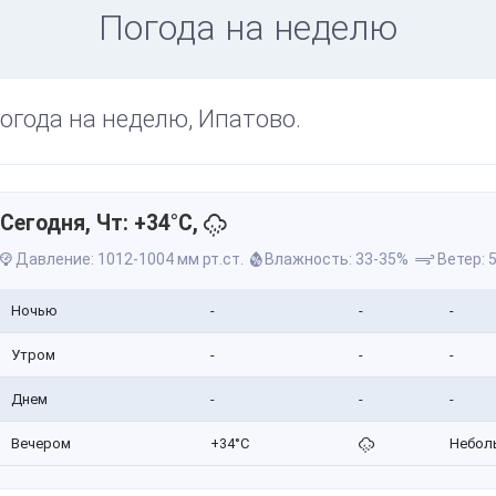
Погода на неделю
огода на неделю, Ипатово.
Сегодня, Чт: +34°C,
Давление: 1012-1004 мм рт.ст.
Влажность: 33-35%
Ветер: 5
Ночью
-
-
-
Утром
-
-
-
Днем
-
-
-
Вечером
+34°C
Небол