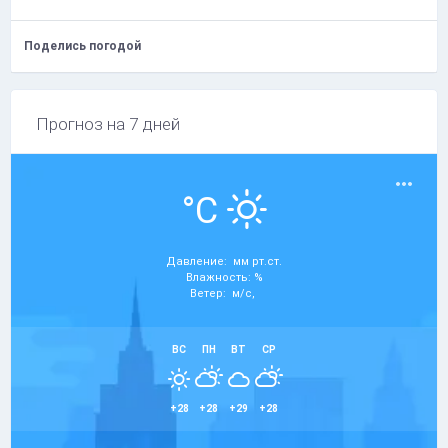
Поделись погодой
Прогноз на 7 дней
°C
Давление: мм рт.ст.
Влажность: %
Ветер: м/с,
ВС
ПН
ВТ
СР
+28
+28
+29
+28