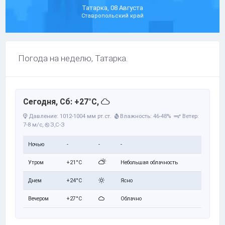
Татарка, 08 Августа
Ставропольский край
Погода на неделю, Татарка.
Сегодня, Сб: +27°C,
Давление: 1012-1004 мм рт.ст.
Влажность: 46-48%
Ветер:
7-8 м/с,
З,С-З
Ночью
-
-
-
Утром
+21°C
Небольшая облачность
Днем
+24°C
Ясно
Вечером
+27°C
Облачно