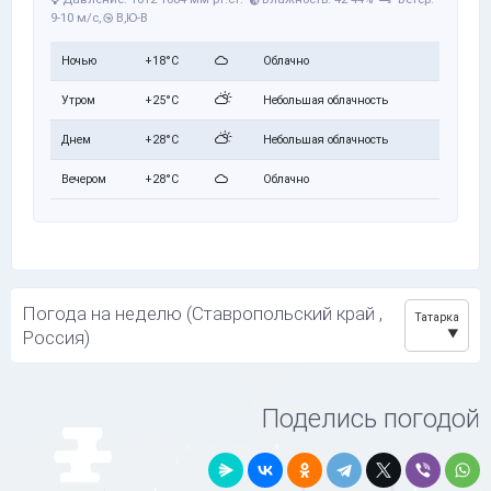
9-10 м/с,
В,Ю-В
Ночью
+18°C
Облачно
Утром
+25°C
Небольшая облачность
Днем
+28°C
Небольшая облачность
Вечером
+28°C
Облачно
Погода на неделю (Ставропольский край ,
Татарка
Россия)
Поделись погодой