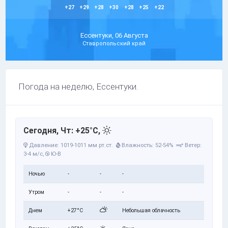
+27
+29
+28
+30
+28
+25
+22
Ессентуки, 06 Августа
Ставропольский край
Погода на неделю, Ессентуки.
Сегодня, Чт: +25°C,
Давление: 1019-1011 мм рт.ст.
Влажность: 52-54%
Ветер:
3-4 м/с,
Ю-В
Ночью
-
-
-
Утром
-
-
-
Днем
+27°C
Небольшая облачность