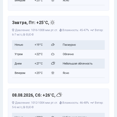
Вечером
+25°C
Ясно
Завтра, Пт: +25°C,
Давление: 1016-1008 мм рт.ст.
Влажность: 45-47%
Ветер:
6-7 м/с,
В,Ю-В
Ночью
+19°C
Пасмурно
Утром
+22°C
Облачно
Днем
+27°C
Небольшая облачность
Вечером
+25°C
Ясно
08.08.2026, Сб: +26°C,
Давление: 1012-1004 мм рт.ст.
Влажность: 46-48%
Ветер:
5-6 м/с,
В,Ю-В