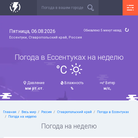
Пятница, 06.08.2026
Обновлено: 5 минут назад
Ессентуки, Ставропольский край, Россия
Погода в Ессентуках на неделю
°C
Давление
Влажность
Ветер
мм рт.ст.
%
м/с,
Главная
Весь мир
Россия
Ставропольский край
Погода в Ессентуках
Погода на неделю
Погода на неделю