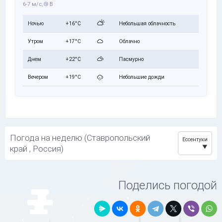
6-7 м/с,
В
Ночью
+16°C
Небольшая облачность
Утром
+17°C
Облачно
Днем
+22°C
Пасмурно
Вечером
+19°C
Небольшие дожди
Погода на неделю (Ставропольский
Ессентуки
край , Россия)
Поделись погодой