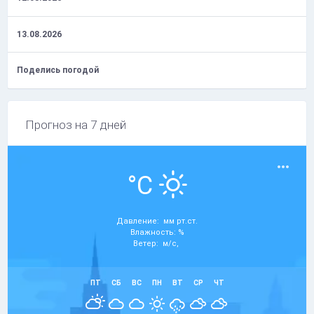
13.08.2026
Поделись погодой
Прогноз на 7 дней
°C
Давление: мм рт.ст.
Влажность: %
Ветер: м/с,
ПТ
СБ
ВС
ПН
ВТ
СР
ЧТ