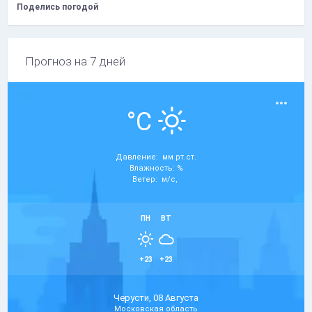
Поделись погодой
Прогноз на 7 дней
°C
Давление: мм рт.ст.
Влажность: %
Ветер: м/с,
ПН
ВТ
+23
+23
Черусти, 08 Августа
Московская область