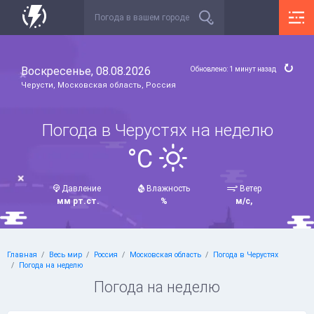
Воскресенье, 08.08.2026
Обновлено: 1 минут назад
Черусти, Московская область, Россия
Погода в Черустях на неделю
°C
Давление
Влажность
Ветер
мм рт.ст.
%
м/с,
Главная
Весь мир
Россия
Московская область
Погода в Черустях
Погода на неделю
Погода на неделю