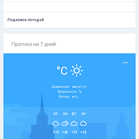
Поделись погодой
Прогноз на 7 дней
°C
Давление: мм рт.ст.
Влажность: %
Ветер: м/с,
ПТ
ПН
ВТ
СР
+19
+25
+21
+18