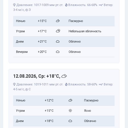
Давление: 1017-1009 мм рт.ст.
Влажность: 66-68%
Ветер:
3-4 м/с,
З
Ночью
+15°C
Пасмурно
Утром
+17°C
Небольшая облачность
Днем
+21°C
Облачно
Вечером
+20°C
Облачно
12.08.2026, Ср: +18°C,
Давление: 1019-1011 мм рт.ст.
Влажность: 58-60%
Ветер:
4-5 м/с,
С
Ночью
+12°C
Пасмурно
Утром
+15°C
Ясно
Днем
+18°C
Облачно