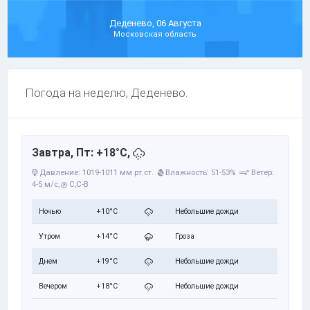
Деденево, 06 Августа
Московская область
Погода на неделю, Деденево.
Завтра, Пт: +18°C,
Давление: 1019-1011 мм рт.ст.
Влажность: 51-53%
Ветер:
4-5 м/с,
С,С-В
Ночью
+10°C
Небольшие дожди
Утром
+14°C
Гроза
Днем
+19°C
Небольшие дожди
Вечером
+18°C
Небольшие дожди