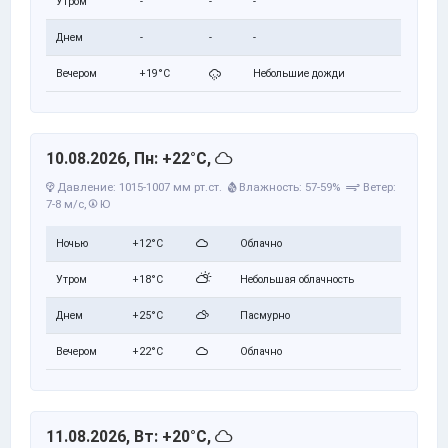
Утром
-
-
-
Днем
-
-
-
Вечером
+19°C
Небольшие дожди
10.08.2026, Пн: +22°C,
Давление: 1015-1007 мм рт.ст.
Влажность: 57-59%
Ветер:
7-8 м/с,
Ю
Ночью
+12°C
Облачно
Утром
+18°C
Небольшая облачность
Днем
+25°C
Пасмурно
Вечером
+22°C
Облачно
11.08.2026, Вт: +20°C,