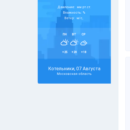
Давление: мм рт.ст.
Влажность: %
Ветер: м/с,
ПН
ВТ
СР
+25
+20
+18
Котельники, 07 Августа
Московская область