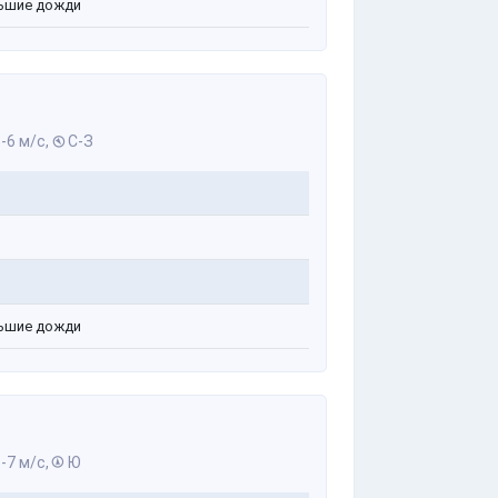
ьшие дожди
-6 м/с,
С-З
ьшие дожди
-7 м/с,
Ю