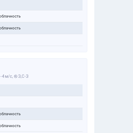
облачность
облачность
-4 м/с,
З,С-З
облачность
облачность