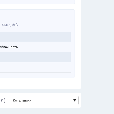
-4 м/с,
С
облачность
я)
Котельники