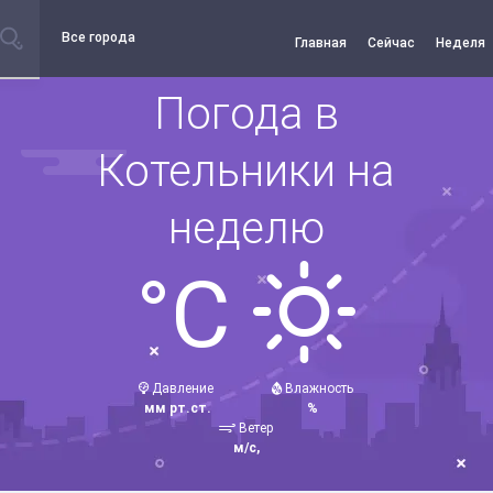
Все города
Главная
Сейчас
Неделя
Погода в
Котельники на
неделю
°C
Давление
Влажность
мм рт.ст.
%
Ветер
м/с,