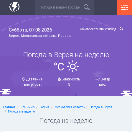
Суббота, 07.08.2026
Обновлено: 9 минут назад
Верея, Московская область, Россия
Погода в Верея на неделю
°C
Давление
Влажность
Ветер
мм рт.ст.
%
м/с,
Главная
Весь мир
Россия
Московская область
Погода в Верея
Погода на неделю
Погода на неделю