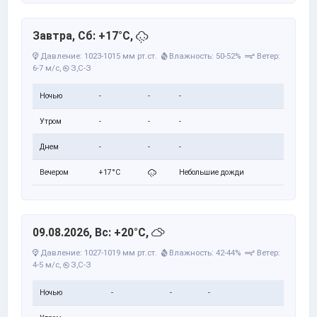
Завтра, Сб: +17°C,
Давление: 1023-1015 мм рт.ст.
Влажность: 50-52%
Ветер:
6-7 м/с,
З,С-З
Ночью
-
-
-
Утром
-
-
-
Днем
-
-
-
Вечером
+17°C
Небольшие дожди
09.08.2026, Вс: +20°C,
Давление: 1027-1019 мм рт.ст.
Влажность: 42-44%
Ветер:
4-5 м/с,
З,С-З
Ночью
-
-
-