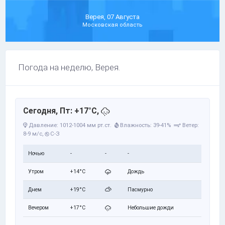
Верея, 07 Августа
Московская область
Погода на неделю, Верея.
Сегодня, Пт: +17°C,
Давление: 1012-1004 мм рт.ст.
Влажность: 39-41%
Ветер:
8-9 м/с,
С-З
Ночью
-
-
-
Утром
+14°C
Дождь
Днем
+19°C
Пасмурно
Вечером
+17°C
Небольшие дожди