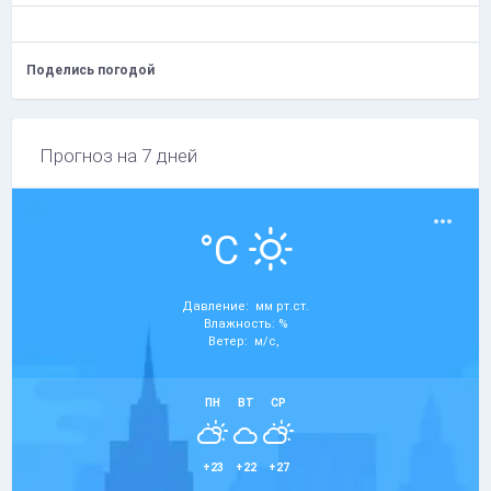
Поделись погодой
Прогноз на 7 дней
°C
Давление: мм рт.ст.
Влажность: %
Ветер: м/с,
ПН
ВТ
СР
+23
+22
+27