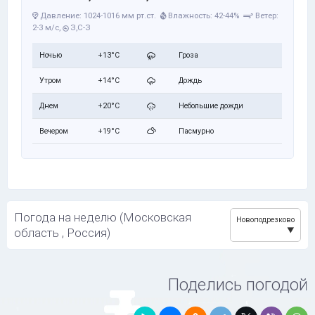
Давление: 1024-1016 мм рт.ст.
Влажность: 42-44%
Ветер:
2-3 м/с,
З,С-З
Ночью
+13°C
Гроза
Утром
+14°C
Дождь
Днем
+20°C
Небольшие дожди
Вечером
+19°C
Пасмурно
Погода на неделю (Московская
Новоподрезково
область , Россия)
Поделись погодой