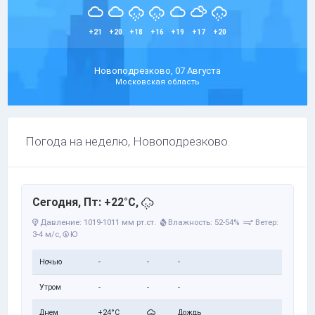
+21
+20
+18
+16
+19
+17
+20
Новоподрезково, 07 Августа
Московская область
Погода на неделю, Новоподрезково.
Сегодня, Пт: +22°C,
Давление: 1019-1011 мм рт.ст.
Влажность: 52-54%
Ветер:
3-4 м/с,
Ю
Ночью
-
-
-
Утром
-
-
-
Днем
+24°C
Дождь