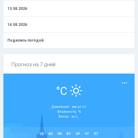
13.08.2026
14.08.2026
Поделись погодой
Прогноз на 7 дней
°C
Давление: мм рт.ст.
Влажность: %
Ветер: м/с,
СБ
ВС
ПН
ВТ
СР
ЧТ
ПТ