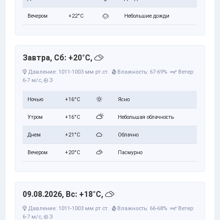
Вечером
+22°C
Небольшие дожди
Завтра, Сб: +20°C,
Давление: 1011-1003 мм рт.ст.
Влажность: 67-69%
Ветер:
6-7 м/с,
З
Ночью
+16°C
Ясно
Утром
+16°C
Небольшая облачность
Днем
+21°C
Облачно
Вечером
+20°C
Пасмурно
09.08.2026, Вс: +18°C,
Давление: 1011-1003 мм рт.ст.
Влажность: 66-68%
Ветер:
6-7 м/с,
З