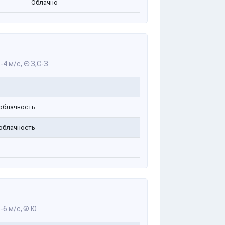
Облачно
-4 м/с,
З,С-З
облачность
облачность
-6 м/с,
Ю