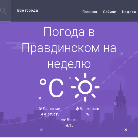
Все города
Главная
Сейчас
Неделя
Погода в
Правдинском на
неделю
°C
Давление
Влажность
мм рт.ст.
%
Ветер
м/с,