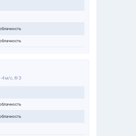
облачность
облачность
-4 м/с,
З
облачность
облачность