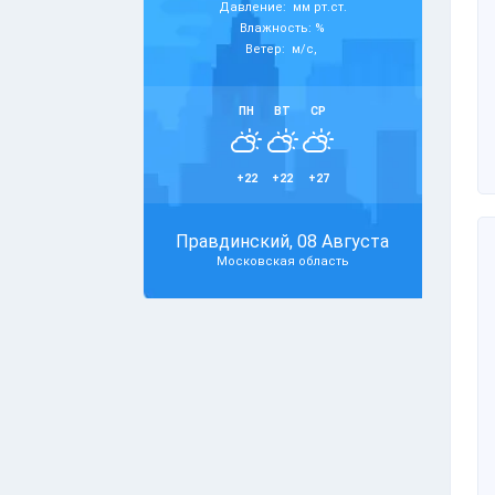
Давление: мм рт.ст.
Влажность: %
Ветер: м/с,
ПН
ВТ
СР
+22
+22
+27
Правдинский, 08 Августа
Московская область