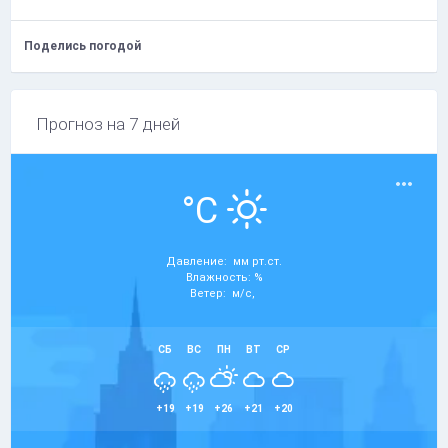
Поделись погодой
Прогноз на 7 дней
°C
Давление: мм рт.ст.
Влажность: %
Ветер: м/с,
СБ
ВС
ПН
ВТ
СР
+19
+19
+26
+21
+20