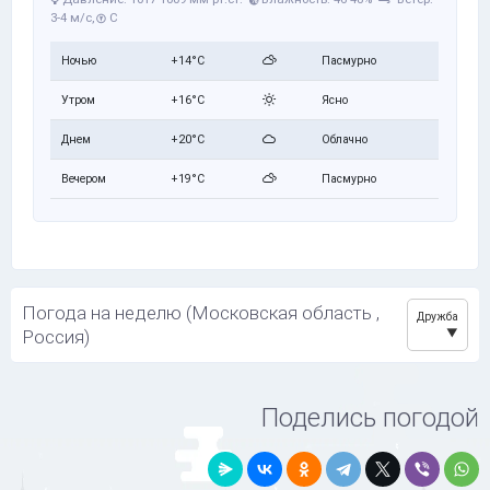
3-4 м/с,
С
Ночью
+14°C
Пасмурно
Утром
+16°C
Ясно
Днем
+20°C
Облачно
Вечером
+19°C
Пасмурно
Погода на неделю (Московская область ,
Дружба
Россия)
Поделись погодой