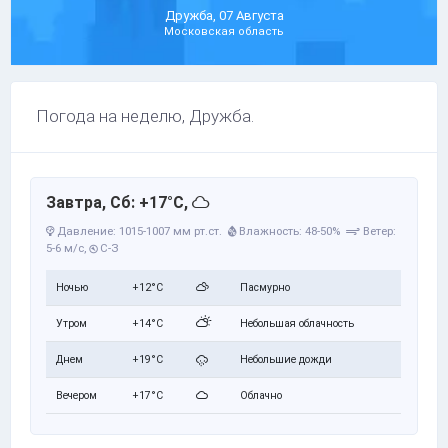
Дружба, 07 Августа
Московская область
Погода на неделю, Дружба.
Завтра, Сб: +17°C,
Давление: 1015-1007 мм рт.ст.
Влажность: 48-50%
Ветер:
5-6 м/с,
С-З
Ночью
+12°C
Пасмурно
Утром
+14°C
Небольшая облачность
Днем
+19°C
Небольшие дожди
Вечером
+17°C
Облачно