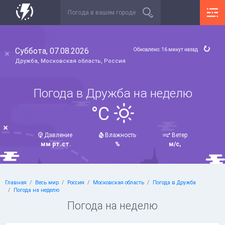
Суббота, 07.08.2026
Обновлено: 16 минут назад
Дружба, Московская область, Россия
Погода в Дружба на неделю
°C
Давление
Влажность
Ветер
мм рт.ст.
%
м/с,
Главная
Весь мир
Россия
Московская область
Погода в Дружба
Погода на неделю
Погода на неделю